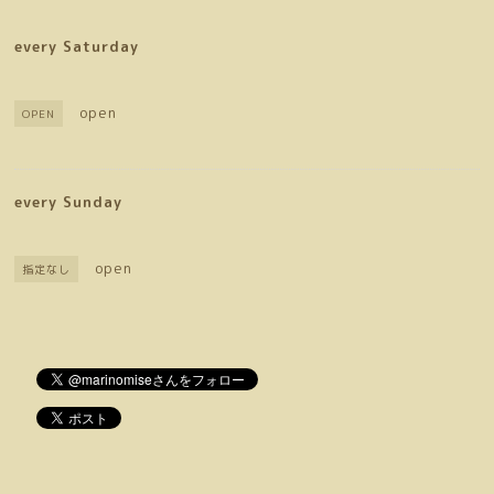
every Saturday
open
OPEN
every Sunday
open
指定なし